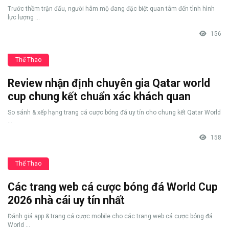
Trước thềm trận đấu, người hâm mộ đang đặc biệt quan tâm đến tình hình
lực lượng ...
156
Thể Thao
Review nhận định chuyên gia Qatar world
cup chung kết chuẩn xác khách quan
So sánh & xếp hạng trang cá cược bóng đá uy tín cho chung kết Qatar World
...
158
Thể Thao
Các trang web cá cược bóng đá World Cup
2026 nhà cái uy tín nhất
Đánh giá app & trang cá cược mobile cho các trang web cá cược bóng đá
World ...