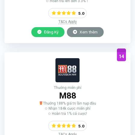
✩ Hoàn trả lên đến 3.3%！
5.0
T&Cs Apply
Đăng Ký
Xem thêm
14
Thưởng miễn phí
M88
Thưởng 188% giá trị lần nạp đầu
✩ Nhận 184k cược miễn phí
✩ Hoàn trả 1% cá cược!
5.0
T&Cs Apply