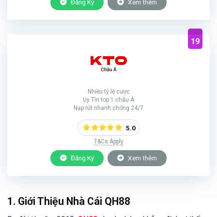
Đăng Ký
Xem thêm
19
Nhiều tỷ lệ cược
Uy Tín top 1 châu Á
Nạp rút nhanh chóng 24/7
5.0
T&Cs Apply
Đăng Ký
Xem thêm
1. Giới Thiệu Nhà Cái QH88