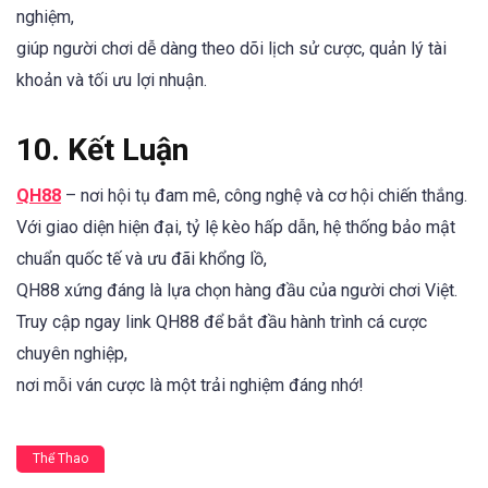
nghiệm,
giúp người chơi dễ dàng theo dõi lịch sử cược, quản lý tài
khoản và tối ưu lợi nhuận.
10. Kết Luận
QH88
– nơi hội tụ đam mê, công nghệ và cơ hội chiến thắng.
Với giao diện hiện đại, tỷ lệ kèo hấp dẫn, hệ thống bảo mật
chuẩn quốc tế và ưu đãi khổng lồ,
QH88 xứng đáng là lựa chọn hàng đầu của người chơi Việt.
Truy cập ngay link QH88 để bắt đầu hành trình cá cược
chuyên nghiệp,
nơi mỗi ván cược là một trải nghiệm đáng nhớ!
Thể Thao