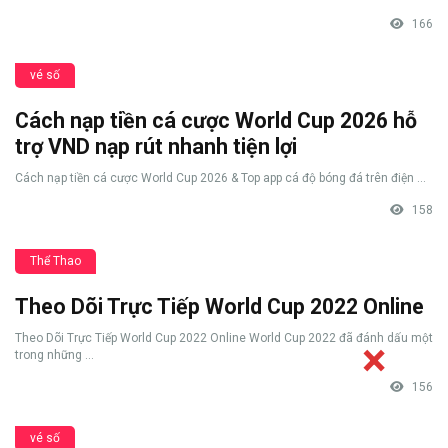
166
vé số
Cách nạp tiền cá cược World Cup 2026 hỗ
trợ VND nạp rút nhanh tiện lợi
Cách nạp tiền cá cược World Cup 2026 & Top app cá độ bóng đá trên điện ...
158
Thể Thao
Theo Dõi Trực Tiếp World Cup 2022 Online
Theo Dõi Trực Tiếp World Cup 2022 Online World Cup 2022 đã đánh dấu một
trong những ...
156
vé số