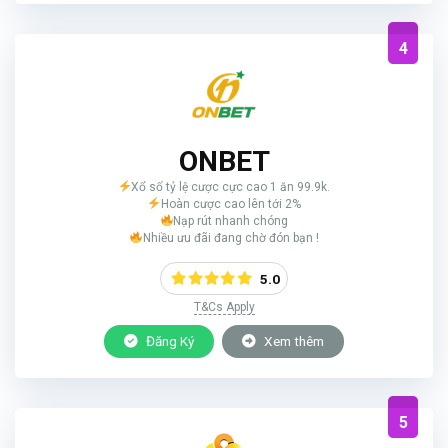
4
ONBET
Xổ số tỷ lệ cược cực cao 1 ăn 99.9k.
Hoàn cược cao lên tới 2%
Nạp rút nhanh chóng
Nhiều ưu đãi đang chờ đón bạn !
5.0
T&Cs Apply
Đăng Ký
Xem thêm
5