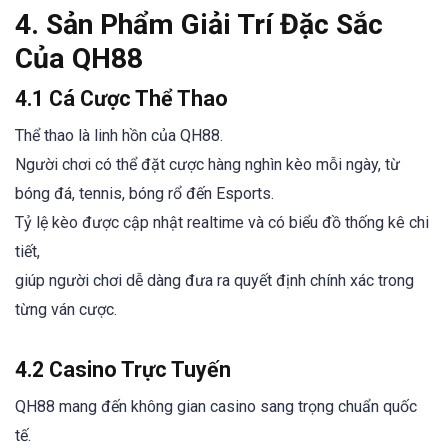
4. Sản Phẩm Giải Trí Đặc Sắc
Của QH88
4.1 Cá Cược Thể Thao
Thể thao là linh hồn của QH88.
Người chơi có thể đặt cược hàng nghìn kèo mỗi ngày, từ
bóng đá, tennis, bóng rổ đến Esports.
Tỷ lệ kèo được cập nhật realtime và có biểu đồ thống kê chi
tiết,
giúp người chơi dễ dàng đưa ra quyết định chính xác trong
từng ván cược.
4.2 Casino Trực Tuyến
QH88 mang đến không gian casino sang trọng chuẩn quốc
tế.