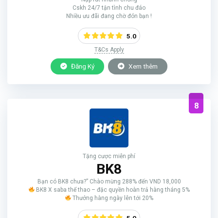
Cskh 24/7 tận tình chu đáo
Nhiều ưu đãi đang chờ đón bạn !
5.0
T&Cs Apply
Đăng Ký
Xem thêm
8
Tặng cược miễn phí
BK8
Bạn có BK8 chưa?” Chào mừng 288% đến VND 18,000
BK8 X saba thể thao – đặc quyền hoàn trả hàng tháng 5%
Thưởng hàng ngày lên tới 20%
5.0