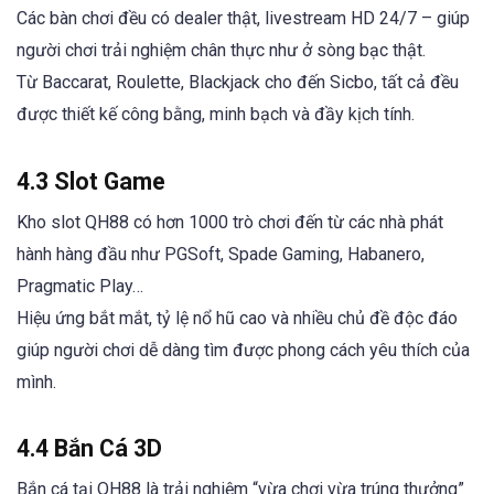
Các bàn chơi đều có dealer thật, livestream HD 24/7 – giúp
người chơi trải nghiệm chân thực như ở sòng bạc thật.
Từ Baccarat, Roulette, Blackjack cho đến Sicbo, tất cả đều
được thiết kế công bằng, minh bạch và đầy kịch tính.
4.3 Slot Game
Kho slot QH88 có hơn 1000 trò chơi đến từ các nhà phát
hành hàng đầu như PGSoft, Spade Gaming, Habanero,
Pragmatic Play…
Hiệu ứng bắt mắt, tỷ lệ nổ hũ cao và nhiều chủ đề độc đáo
giúp người chơi dễ dàng tìm được phong cách yêu thích của
mình.
4.4 Bắn Cá 3D
Bắn cá tại QH88 là trải nghiệm “vừa chơi vừa trúng thưởng”