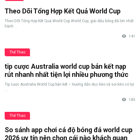
Theo Dõi Tổng Hợp Kết Quả World Cup
Theo Dõi Tổng Hợp Kết Quả World Cup World Cup, giải đấu bóng đá lớn nhất
hành ...
141
Thể Thao
tip cược Australia world cup bán kết nạp
rút nhanh nhất tiện lợi nhiều phương thức
Tip cược Australia World Cup bán kết – Hướng dẫn đọc kèo và soi kèo có lợi
...
185
Thể Thao
So sánh app chơi cá độ bóng đá world cup
2026 uy tín nên chọn cái nào khách quan