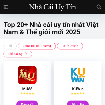
Top 20+ Nhà cái uy tín nhất Việt
Nam & Thế giới mới 2025
All
Game Bài Đổi Thưởng
Lô Đề Online
Nhà Cái Uy Tín
MU88
KUWin
Đăng Ký
Đăng Ký