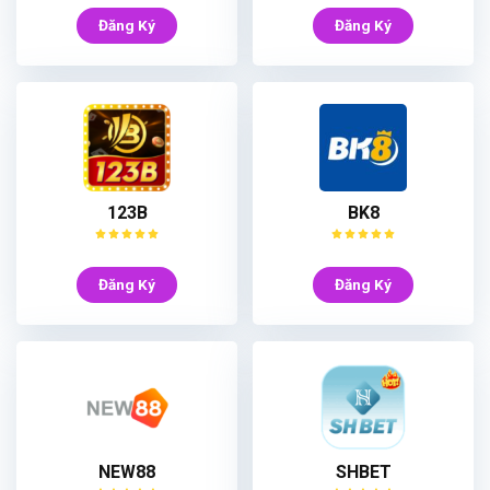
Đăng Ký
Đăng Ký
123B
BK8
Đăng Ký
Đăng Ký
NEW88
SHBET