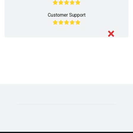
Customer Support