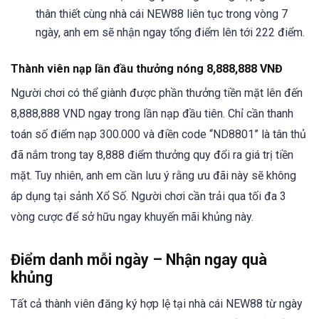
thân thiết cùng nhà cái NEW88 liên tục trong vòng 7
ngày, anh em sẽ nhận ngay tổng điểm lên tới 222 điểm.
Thành viên nạp lần đầu thưởng nóng 8,888,888 VNĐ
Người chơi có thể giành được phần thưởng tiền mặt lên đến
8,888,888 VND ngay trong lần nạp đầu tiên. Chỉ cần thanh
toán số điểm nạp 300.000 và điền code “ND8801” là tân thủ
đã nắm trong tay 8,888 điểm thưởng quy đổi ra giá trị tiền
mặt. Tuy nhiên, anh em cần lưu ý rằng ưu đãi này sẽ không
áp dụng tại sảnh Xổ Số. Người chơi cần trải qua tối đa 3
vòng cược để sở hữu ngay khuyến mãi khủng này.
Điểm danh mỗi ngày – Nhận ngay quà
khủng
Tất cả thành viên đăng ký hợp lệ tại nhà cái NEW88 từ ngày