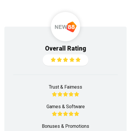
Overall Rating
Trust & Fairness
Games & Software
Bonuses & Promotions