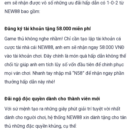
em sẽ nhận được vô số những ưu đãi hấp dẫn có 1-0-2 từ
NEW88 bao gồm:
Đăng ký tài khoản tặng 58.000 miễn phí
Game thủ không nghe nhầm! Chỉ cần tạo lập tài khoản cá
cược tài nhà cái NEW88, anh em sẽ nhận ngay 58.000 VNĐ
vào tài khoản chơi. Đây chính là món quà hấp dẫn không thể
chối từ giúp anh em tích lũy số vốn đầu tiên để chinh phục
mọi ván chơi. Nhanh tay nhập mã “N58” để nhận ngay phần
thưởng hấp dẫn này nhé!
Đãi ngộ độc quyền dành cho thành viên mới
Với sứ mệnh tạo ra những giây phút giải trí tuyệt vời nhất
dành cho người chơi, hệ thống NEW88 xin dành tặng cho tân
thủ những đặc quyền khủng, cụ thể: