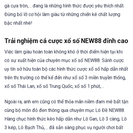
gà cựa tròn,… đang là những hình thức được yêu thích nhất.
Đừng bỏ lỡ cơ hội làm giàu từ những chiến kê chất lượng
bậc nhất nhé!
Trải nghiệm cá cược xổ số NEW88 đỉnh cao
Việc làm giàu hoàn toàn không khó ở thời điểm hiện tại khi
có sự xuất hiện của chuyên mục xổ số NEW88. Sảnh cược
uy tín sở hữu toàn bộ các hình thức cược xổ số hấp dẫn nhất
trên thị trường có thể kể đến như xổ số 3 miền truyền thống,
xổ số Thái Lan, xổ số Trung Quốc, xổ số 1 phút,…
Ngoài ra, anh em cũng có thể thỏa mãn niềm đam mê bất tận
cùng bộ môn đỏ đen thông qua chuyên mục Lô Đề NEW88.
Hàng chục hình thức kèo hấp dẫn như Lô Gan, Lô 3 càng, Lô
3 kép, Lô Bạch Thủ,… đã sẵn sàng phục vụ người chơi bất