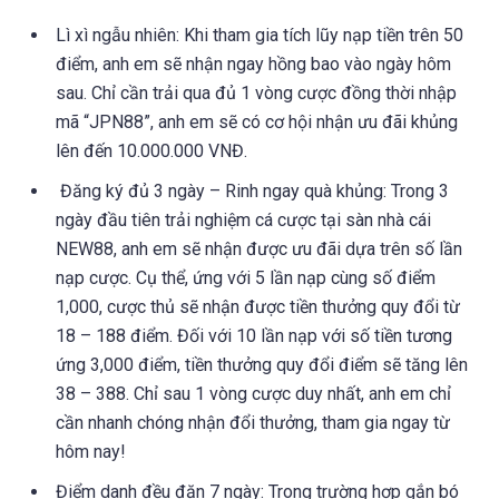
Lì xì ngẫu nhiên: Khi tham gia tích lũy nạp tiền trên 50
điểm, anh em sẽ nhận ngay hồng bao vào ngày hôm
sau. Chỉ cần trải qua đủ 1 vòng cược đồng thời nhập
mã “JPN88”, anh em sẽ có cơ hội nhận ưu đãi khủng
lên đến 10.000.000 VNĐ.
Đăng ký đủ 3 ngày – Rinh ngay quà khủng: Trong 3
ngày đầu tiên trải nghiệm cá cược tại sàn nhà cái
NEW88, anh em sẽ nhận được ưu đãi dựa trên số lần
nạp cược. Cụ thể, ứng với 5 lần nạp cùng số điểm
1,000, cược thủ sẽ nhận được tiền thưởng quy đổi từ
18 – 188 điểm. Đối với 10 lần nạp với số tiền tương
ứng 3,000 điểm, tiền thưởng quy đổi điểm sẽ tăng lên
38 – 388. Chỉ sau 1 vòng cược duy nhất, anh em chỉ
cần nhanh chóng nhận đổi thưởng, tham gia ngay từ
hôm nay!
Điểm danh đều đặn 7 ngày: Trong trường hợp gắn bó