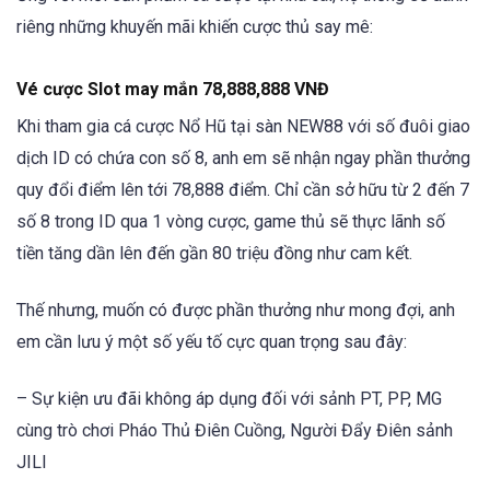
riêng những khuyến mãi khiến cược thủ say mê:
Vé cược Slot may mắn 78,888,888 VNĐ
Khi tham gia cá cược Nổ Hũ tại sàn NEW88 với số đuôi giao
dịch ID có chứa con số 8, anh em sẽ nhận ngay phần thưởng
quy đổi điểm lên tới 78,888 điểm. Chỉ cần sở hữu từ 2 đến 7
số 8 trong ID qua 1 vòng cược, game thủ sẽ thực lãnh số
tiền tăng dần lên đến gần 80 triệu đồng như cam kết.
Thế nhưng, muốn có được phần thưởng như mong đợi, anh
em cần lưu ý một số yếu tố cực quan trọng sau đây:
– Sự kiện ưu đãi không áp dụng đối với sảnh PT, PP, MG
cùng trò chơi Pháo Thủ Điên Cuồng, Người Đẩy Điên sảnh
JILI