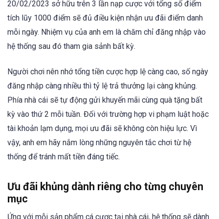
20/02/2023 sở hữu trên 3 lần nạp cược với tổng số điểm
tích lũy 1000 điểm sẽ đủ điều kiện nhận ưu đãi điểm danh
mỗi ngày. Nhiệm vụ của anh em là chăm chỉ đăng nhập vào
hệ thống sau đó tham gia sảnh bất kỳ.
Người chơi nên nhớ tổng tiền cược hợp lệ càng cao, số ngày
đăng nhập càng nhiều thì tỷ lệ trả thưởng lại càng khủng.
Phía nhà cái sẽ tự động gửi khuyến mãi cùng quà tặng bất
kỳ vào thứ 2 mỗi tuần. Đối với trường hợp vi phạm luật hoặc
tài khoản lạm dụng, mọi ưu đãi sẽ không còn hiệu lực. Vì
vậy, anh em hãy nắm lòng những nguyên tắc chơi từ hệ
thống để tránh mất tiền đáng tiếc.
Ưu đãi khủng dành riêng cho từng chuyên
mục
Ứng với mỗi sản phẩm cá cược tại nhà cái, hệ thống sẽ dành