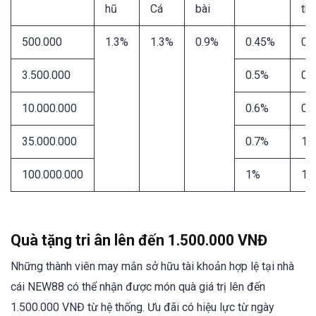
hũ
Cá
bài
th
500.000
1.3%
1.3%
0.9%
0.45%
0.
3.500.000
0.5%
0.
10.000.000
0.6%
0.
35.000.000
0.7%
1%
100.000.000
1%
1.
Quà tặng tri ân lên đến 1.500.000 VNĐ
Những thành viên may mắn sở hữu tài khoản hợp lệ tại nhà
cái NEW88 có thể nhận được món quà giá trị lên đến
1.500.000 VNĐ từ hệ thống. Ưu đãi có hiệu lực từ ngày