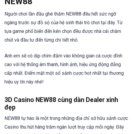
NEW88
Người chơi lần đầu ghé thăm NEW88 đều hết sức ngỡ
ngàng trước sự đồ sộ của hệ sinh thái trò chơi tại đây. Từ
tựa game phổ biến đến kén chọn đều được nhà cái chăm
chút và đầu tư đến từng chi tiết nhỏ.
Anh em sẽ có dịp chìm đắm vào không gian cá cược đỉnh
cao với hệ thống âm thanh, hình ảnh, hiệu ứng động đẳng
cấp nhất. Điểm mặt một số sảnh cược hot nhất tại thương
hiệu uy tín này nhé!
3D Casino NEW88 cùng dàn Dealer xinh
đẹp
NEW88 tự hào là một trong những địa chỉ sở hữu sảnh cược
Casino thu hút hàng trăm ngàn lượt truy cập mỗi ngày. Đây