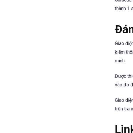
thành 1 
Đán
Giao diệ
kiếm thô
mình.
Được thi
vào đó đ
Giao diệ
trên tra
Lin