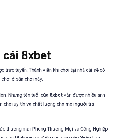
 cái 8xbet
c trực tuyến. Thành viên khi chơi tại nhà cái sẽ có
 chơi ở sân chơi này.
 lớn. Nhưng tên tuổi của
8xbet
vẫn được nhiều anh
ân chơi uy tín và chất lượng cho mọi người trải
chức thương mại Phòng Thương Mại và Công Nghiệp
phủ của Philippines. Điều này giúp cho
8xbet
trở