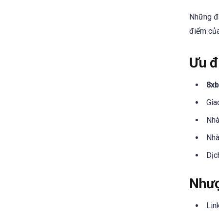
Những đ
điểm của
Ưu 
8xb
Gia
Nhà
Nhà
Dịc
Như
Lin