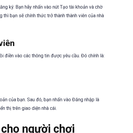
ăng ký. Bạn hãy nhấn vào nút Tạo tài khoản và chờ
 thì bạn sẽ chính thức trở thành thành viên của nhà
viên
i điền vào các thông tin được yêu cầu. Đó chính là:
hoản của bạn. Sau đó, bạn nhấn vào Đăng nhập là
 thị trên giao diện nhà cái.
 cho người chơi