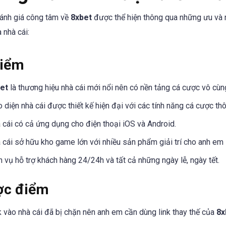
ánh giá công tâm về
8xbet
được thể hiện thông qua những ưu và 
 nhà cái:
điểm
et
là thương hiệu nhà cái mới nổi nên có nền tảng cá cược vô cùng
o diện nhà cái được thiết kế hiện đại với các tính năng cá cược th
 cái có cả ứng dụng cho điện thoại iOS và Android.
 cái sở hữu kho game lớn với nhiều sản phẩm giải trí cho anh em 
h vụ hỗ trợ khách hàng 24/24h và tất cả những ngày lễ, ngày tết.
ợc điểm
k vào nhà cái đã bị chặn nên anh em cần dùng link thay thế của
8x