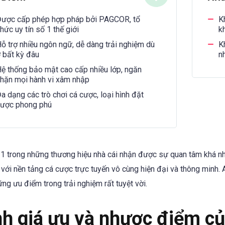
ược cấp phép hợp pháp bởi PAGCOR, tổ
K
hức uy tín số 1 thế giới
k
ỗ trợ nhiều ngôn ngữ, dễ dàng trải nghiệm dù
K
 bất kỳ đâu
n
ệ thống bảo mật cao cấp nhiều lớp, ngăn
hặn mọi hành vi xâm nhập
a dạng các trò chơi cá cược, loại hình đặt
ược phong phú
 1 trong những thương hiệu nhà cái nhận được sự quan tâm khá nh
 với nền tảng cá cược trực tuyến vô cùng hiện đại và thông minh.
ững ưu điểm trong trải nghiệm rất tuyệt vời.
h giá ưu và nhược điểm củ