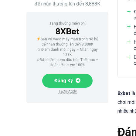
để nhận thưởng lên đến 8,888K
Đ
c
Tặng thưởng miễn phí
H
8XBet
ở
Săn vé cược may mắn trong Nổ hủ
H
để nhận thưởng lên đến 8,888K
c
✩ Điểm danh mỗi ngày – Nhận ngay
128K
Đ
✩Bảo hiểm cược đầu tiên Thể thao –
c
Hoàn tiền cược 100%
Đăng Ký
T&Cs Apply
8xbet
là
chơi mới
nhiều nh
Đán