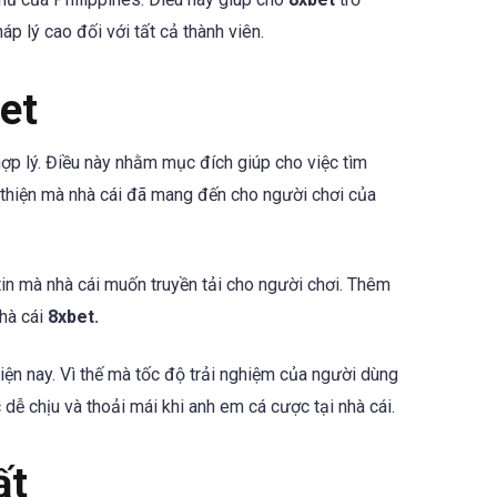
 lý cao đối với tất cả thành viên.
bet
ợp lý. Điều này nhằm mục đích giúp cho việc tìm
n thiện mà nhà cái đã mang đến cho người chơi của
tin mà nhà cái muốn truyền tải cho người chơi. Thêm
nhà cái
8xbet.
hiện nay. Vì thế mà tốc độ trải nghiệm của người dùng
dễ chịu và thoải mái khi anh em cá cược tại nhà cái.
ất