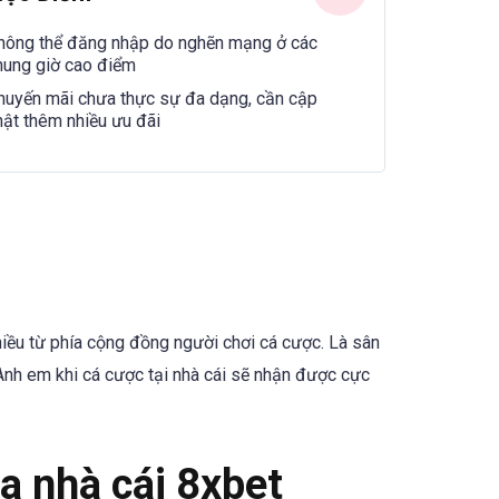
hông thể đăng nhập do nghẽn mạng ở các
hung giờ cao điểm
huyến mãi chưa thực sự đa dạng, cần cập
hật thêm nhiều ưu đãi
iều từ phía cộng đồng người chơi cá cược. Là sân
 Anh em khi cá cược tại nhà cái sẽ nhận được cực
a nhà cái 8xbet