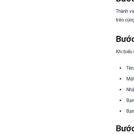
Thành vi
trên cùn
Bước
Khi biểu
Tên
Mật
Nhậ
Bạn
Bạn
Bước