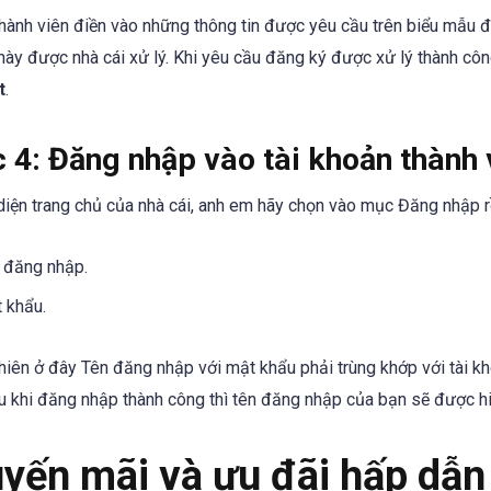
thành viên điền vào những thông tin được yêu cầu trên biểu mẫu đ
này được nhà cái xử lý. Khi yêu cầu đăng ký được xử lý thành công
t
.
 4: Đăng nhập vào tài khoản thành 
diện trang chủ của nhà cái, anh em hãy chọn vào mục Đăng nhập rồ
 đăng nhập.
 khẩu.
iên ở đây Tên đăng nhập với mật khẩu phải trùng khớp với tài k
u khi đăng nhập thành công thì tên đăng nhập của bạn sẽ được hiển
yến mãi và ưu đãi hấp dẫn