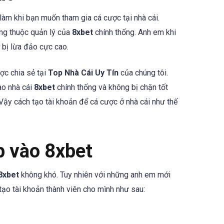
làm khi bạn muốn tham gia cá cược tại nhà cái.
ông thuộc quản lý của
8xbet
chính thống. Anh em khi
 bị lừa đảo cực cao.
ợc chia sẻ tại
Top Nhà Cái Uy Tín
của chúng tôi.
ào nhà cái
8xbet
chính thống và không bị chặn tốt
Vậy cách tạo tài khoản để cá cược ở nhà cái như thế
 vào 8xbet
8xbet
không khó. Tuy nhiên với những anh em mới
tạo tài khoản thành viên cho mình như sau: