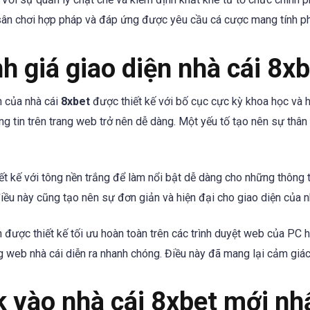
sân chơi hợp pháp và đáp ứng được yêu cầu cá cược mang tính pháp
h giá giao diện nhà cái 8x
n của nhà cái
8xbet
được thiết kế với bố cục cực kỳ khoa học và h
ng tin trên trang web trở nên dễ dàng. Một yếu tố tạo nên sự thâ
ết kế với tông nền trắng để làm nổi bật dễ dàng cho những thông 
iều này cũng tạo nên sự đơn giản và hiện đại cho giao diện của 
n được thiết kế tối ưu hoàn toàn trên các trình duyệt web của PC 
ng web nhà cái diễn ra nhanh chóng. Điều này đã mang lại cảm giác 
k vào nhà cái 8xbet mới nh