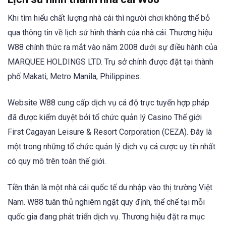
Khi tìm hiểu chất lượng nhà cái thì người chơi không thể bỏ
qua thông tin về lịch sử hình thành của nhà cái. Thương hiệu
W88 chính thức ra mắt vào năm 2008 dưới sự điều hành của
MARQUEE HOLDINGS LTD. Trụ sở chính được đặt tại thành
phố Makati, Metro Manila, Philippines.
Website W88 cung cấp dịch vụ cá độ trực tuyến hợp pháp
đã được kiểm duyệt bởi tổ chức quản lý Casino Thế giới
First Cagayan Leisure & Resort Corporation (CEZA). Đây là
một trong những tổ chức quản lý dịch vụ cá cược uy tín nhất
có quy mô trên toàn thế giới.
Tiền thân là một nhà cái quốc tế du nhập vào thị trường Việt
Nam. W88 tuân thủ nghiêm ngặt quy định, thể chế tại mỗi
quốc gia đang phát triển dịch vụ. Thương hiệu đặt ra mục