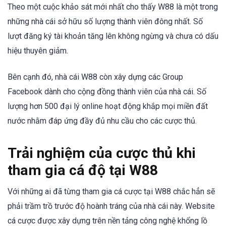
Theo một cuộc khảo sát mới nhất cho thấy W88 là một trong
những nhà cái sở hữu số lượng thành viên đông nhất. Số
lượt đăng ký tài khoản tăng lên không ngừng và chưa có dấu
hiệu thuyên giảm.
Bên cạnh đó, nhà cái W88 còn xây dựng các Group
Facebook dành cho cộng đồng thành viên của nhà cái. Số
lượng hơn 500 đại lý online hoạt động khắp mọi miền đất
nước nhằm đáp ứng đầy đủ nhu cầu cho các cược thủ.
Trải nghiệm của cược thủ khi
tham gia cá độ tại W88
Với những ai đã từng tham gia cá cược tại W88 chắc hẳn sẽ
phải trầm trồ trước độ hoành tráng của nhà cái này. Website
cá cược được xây dựng trên nền tảng công nghệ khổng lồ