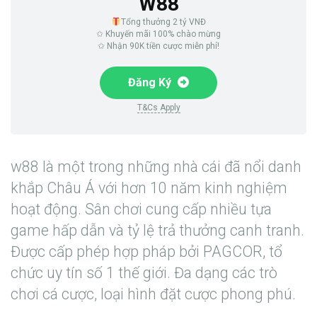
W88
Tổng thưởng 2 tỷ VNĐ
✩ Khuyến mãi 100% chào mừng
✩ Nhận 90K tiền cược miễn phí!
Đăng Ký
T&Cs Apply
w88 là một trong những nhà cái đã nổi danh
khắp Châu Á với hơn 10 năm kinh nghiệm
hoạt động. Sân chơi cung cấp nhiều tựa
game hấp dẫn và tỷ lệ trả thưởng canh tranh.
Được cấp phép hợp pháp bởi PAGCOR, tổ
chức uy tín số 1 thế giới. Đa dạng các trò
chơi cá cược, loại hình đặt cược phong phú.