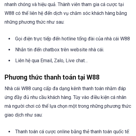
nhanh chóng và hiệu quả. Thành viên tham gia cá cược tại
W88 có thể liên hệ đến dịch vụ chăm sóc khách hàng bằng
những phương thức như sau:
Gọi điện trực tiếp đến hotline tổng đài của nhà cái W88
Nhắn tin đến chatbox trên website nhà cái.
Liên hệ qua Email, Zalo, Live chat…
Phương thức thanh toán tại W88
Nhà cái W88 cung cấp đa dạng kênh thanh toán nhằm đáp
ứng đầy đủ nhu cầu khách hàng. Tùy vào điều kiện cá nhân
mà người chơi có thể lựa chọn một trong những phương thức
giao dịch như sau:
Thanh toán cá cược online bằng thẻ thanh toán quốc tế: