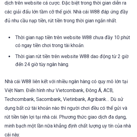
dịch trên website cá cược. Đặc biệt trong thời gian diễn ra
các giải đấu lớn tầm cỡ thế giới. Nhà cái W88 đáp ứng đầy
đủ nhu cầu nạp tiền, rút tiền trong thời gian ngắn nhất.
Thời gian nạp tiền trên website W88 chưa đầy 10 phút
có ngay tiền chơi trong tài khoản.
Thời gian rút tiền trên website W88 dao động từ 2 giờ
đến 24 giờ tùy ngân hàng.
Nhà cái W88 liên kết với nhiều ngân hàng có quy mô lớn tại
Việt Nam. Điển hình như Vietcombank, Đông Á, ACB,
Techcombank, Sacombank, Vietinbank, Agribank… Dù sử
dụng bất cứ tài khoản nào thì người chơi đều có thể gửi và
rút tiền tiện lợi tại nhà cái. Phương thức giao dịch đa dạng,
minh bạch một lần nữa khẳng định chất lượng uy tín của nhà
cái này.