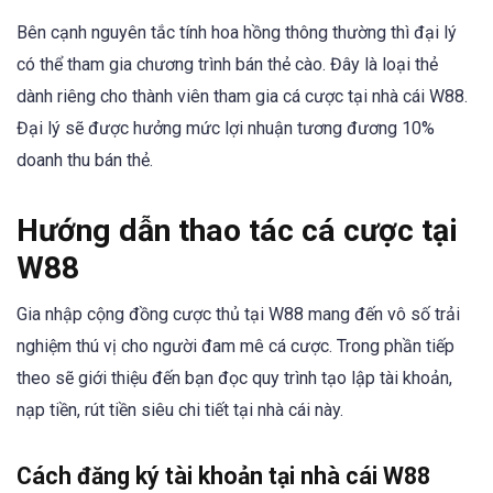
Bên cạnh nguyên tắc tính hoa hồng thông thường thì đại lý
có thể tham gia chương trình bán thẻ cào. Đây là loại thẻ
dành riêng cho thành viên tham gia cá cược tại nhà cái W88.
Đại lý sẽ được hưởng mức lợi nhuận tương đương 10%
doanh thu bán thẻ.
Hướng dẫn thao tác cá cược tại
W88
Gia nhập cộng đồng cược thủ tại W88 mang đến vô số trải
nghiệm thú vị cho người đam mê cá cược. Trong phần tiếp
theo sẽ giới thiệu đến bạn đọc quy trình tạo lập tài khoản,
nạp tiền, rút tiền siêu chi tiết tại nhà cái này.
Cách đăng ký tài khoản tại nhà cái W88