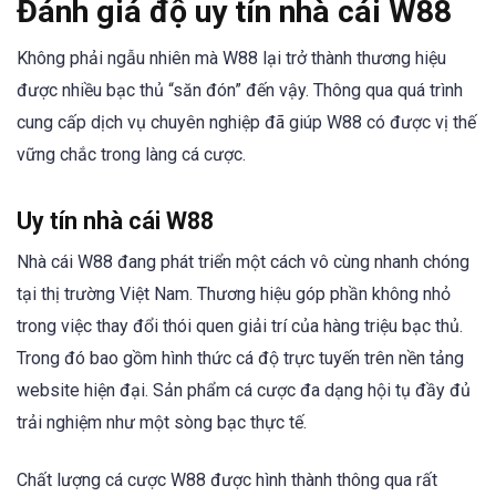
Đánh giá độ uy tín nhà cái W88
Không phải ngẫu nhiên mà W88 lại trở thành thương hiệu
được nhiều bạc thủ “săn đón” đến vậy. Thông qua quá trình
cung cấp dịch vụ chuyên nghiệp đã giúp W88 có được vị thế
vững chắc trong làng cá cược.
Uy tín nhà cái W88
Nhà cái W88 đang phát triển một cách vô cùng nhanh chóng
tại thị trường Việt Nam. Thương hiệu góp phần không nhỏ
trong việc thay đổi thói quen giải trí của hàng triệu bạc thủ.
Trong đó bao gồm hình thức cá độ trực tuyến trên nền tảng
website hiện đại. Sản phẩm cá cược đa dạng hội tụ đầy đủ
trải nghiệm như một sòng bạc thực tế.
Chất lượng cá cược W88 được hình thành thông qua rất