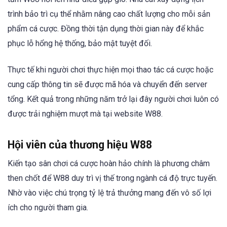
trình bảo trì cụ thể nhằm nâng cao chất lượng cho mỗi sản
phẩm cá cược. Đồng thời tận dụng thời gian này để khắc
phục lỗ hổng hệ thống, bảo mật tuyệt đối.
Thực tế khi người chơi thực hiện mọi thao tác cá cược hoặc
cung cấp thông tin sẽ được mã hóa và chuyển đến server
tổng. Kết quả trong những năm trở lại đây người chơi luôn có
được trải nghiệm mượt mà tại website W88.
Hội viên của thương hiệu W88
Kiến tạo sân chơi cá cược hoàn hảo chính là phương châm
then chốt để W88 duy trì vị thế trong ngành cá độ trực tuyến.
Nhờ vào việc chú trọng tỷ lệ trả thưởng mang đến vô số lợi
ích cho người tham gia.