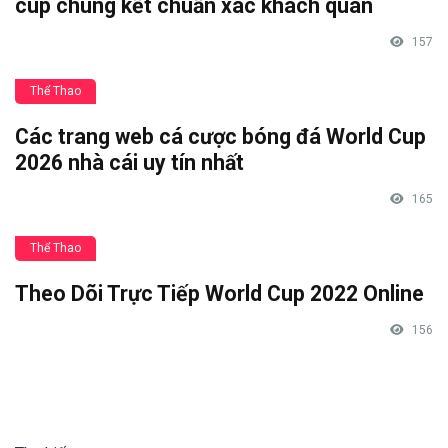
cup chung kết chuẩn xác khách quan
157
Thể Thao
Các trang web cá cược bóng đá World Cup
2026 nhà cái uy tín nhất
165
Thể Thao
Theo Dõi Trực Tiếp World Cup 2022 Online
156