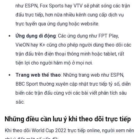
như ESPN, Fox Sports hay VTV sẽ phát sóng các trận
đấu trực tiếp, hơn nữa nhiều kênh cung cấp dịch vụ
trực tuyến qua ứng dụng hoặc website.
Ứng dụng di động
: Các ứng dụng như FPT Play,
VieON hay K+ cũng cho phép người dùng theo dõi các
trận đấu trên điện thoại thông minh hoặc tablet, rất
tiện lợi cho người hâm mộ ở mọi nơi.
Trang web thể thao
: Những trang web như ESPN,
BBC Sport thường xuyên cập nhật trực tiếp tỷ số, diễn
biến các trận đấu cùng với các bài viết phân tích sâu
sắc.
Những điều cần lưu ý khi theo dõi trực tiếp
Khi theo dõi World Cup 2022 trực tiếp online, người xem nên