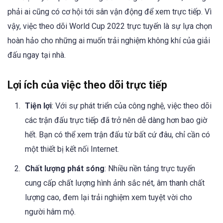
phải ai cũng có cơ hội tới sân vận động để xem trực tiếp. Vì
vậy, việc theo dõi World Cup 2022 trực tuyến là sự lựa chọn
hoàn hảo cho những ai muốn trải nghiệm không khí của giải
đấu ngay tại nhà.
Lợi ích của việc theo dõi trực tiếp
Tiện lợi
: Với sự phát triển của công nghệ, việc theo dõi
các trận đấu trực tiếp đã trở nên dễ dàng hơn bao giờ
hết. Bạn có thể xem trận đấu từ bất cứ đâu, chỉ cần có
một thiết bị kết nối Internet.
Chất lượng phát sóng
: Nhiều nền tảng trực tuyến
cung cấp chất lượng hình ảnh sắc nét, âm thanh chất
lượng cao, đem lại trải nghiệm xem tuyệt vời cho
người hâm mộ.