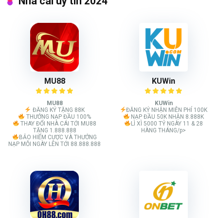
Nhà cái uy tín 2024
MU88
KUWin
MU88
KUWin
ĐĂNG KÝ TẶNG 88K
ĐĂNG KÝ NHẬN MIỄN PHÍ 100K
THƯỞNG NẠP ĐẦU 100%
NẠP ĐẦU 50K NHẬN 8.888K
THAY ĐỔI NHÀ CÁI TỚI MU88
LÌ XÌ 5000 TỶ NGÀY 11 & 28
TẶNG 1.888.888
HÀNG THÁNG/p>
BẢO HIỂM CƯỢC VÀ THƯỞNG
NẠP MỖI NGÀY LÊN TỚI 88.888.888