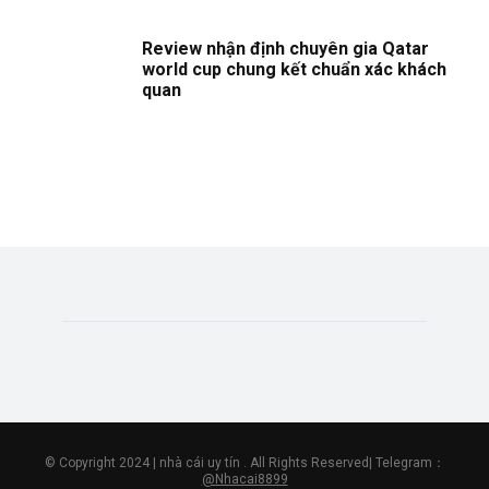
Review nhận định chuyên gia Qatar
world cup chung kết chuẩn xác khách
quan
© Copyright 2024 | nhà cái uy tín . All Rights Reserved| Telegram：
@Nhacai8899