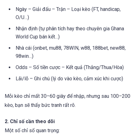
Ngày – Giải đấu – Trận – Loại kèo (FT, handicap,
O/U…)
Nhận định (tự phân tích hay theo chuyên gia Ghana
World Cup bán kết…)
Nhà cái (onbet, mu88, 78WIN, w88, 188bet, new88,
98win…)
Odds – Số tiền cược – Kết quả (Thắng/Thua/Hòa)
Lãi/lỗ – Ghi chú (lý do vào kèo, cảm xúc khi cược)
Mỗi kèo chỉ mất 30–60 giây để nhập, nhưng sau 100–200
kèo, bạn sẽ thấy bức tranh rất rõ.
2. Chỉ số cần theo dõi
Một số chỉ số quan trọng: