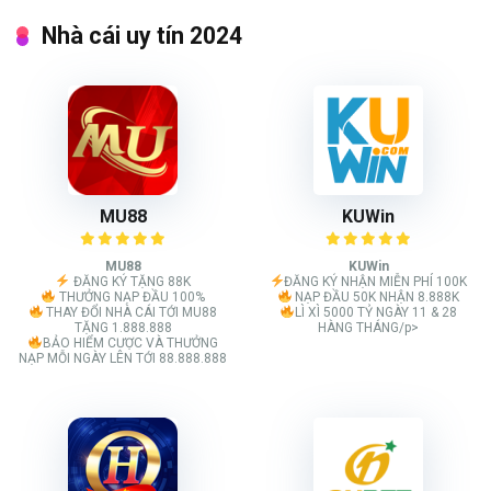
Nhà cái uy tín 2024
MU88
KUWin
MU88
KUWin
ĐĂNG KÝ TẶNG 88K
ĐĂNG KÝ NHẬN MIỄN PHÍ 100K
THƯỞNG NẠP ĐẦU 100%
NẠP ĐẦU 50K NHẬN 8.888K
THAY ĐỔI NHÀ CÁI TỚI MU88
LÌ XÌ 5000 TỶ NGÀY 11 & 28
TẶNG 1.888.888
HÀNG THÁNG/p>
BẢO HIỂM CƯỢC VÀ THƯỞNG
NẠP MỖI NGÀY LÊN TỚI 88.888.888