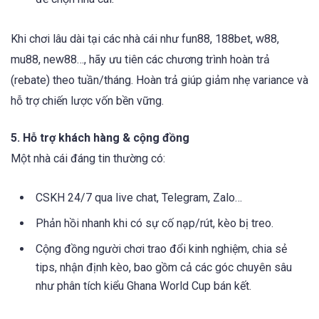
Khi chơi lâu dài tại các nhà cái như fun88, 188bet, w88,
mu88, new88…, hãy ưu tiên các chương trình hoàn trả
(rebate) theo tuần/tháng. Hoàn trả giúp giảm nhẹ variance và
hỗ trợ chiến lược vốn bền vững.
5. Hỗ trợ khách hàng & cộng đồng
Một nhà cái đáng tin thường có:
CSKH 24/7 qua live chat, Telegram, Zalo…
Phản hồi nhanh khi có sự cố nạp/rút, kèo bị treo.
Cộng đồng người chơi trao đổi kinh nghiệm, chia sẻ
tips, nhận định kèo, bao gồm cả các góc chuyên sâu
như phân tích kiểu Ghana World Cup bán kết.