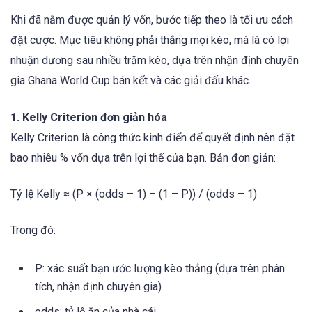
Khi đã nắm được quản lý vốn, bước tiếp theo là tối ưu cách
đặt cược. Mục tiêu không phải thắng mọi kèo, mà là có lợi
nhuận dương sau nhiều trăm kèo, dựa trên nhận định chuyên
gia Ghana World Cup bán kết và các giải đấu khác.
1. Kelly Criterion đơn giản hóa
Kelly Criterion là công thức kinh điển để quyết định nên đặt
bao nhiêu % vốn dựa trên lợi thế của bạn. Bản đơn giản:
Tỷ lệ Kelly ≈ (P × (odds – 1) – (1 – P)) / (odds – 1)
Trong đó:
P: xác suất bạn ước lượng kèo thắng (dựa trên phân
tích, nhận định chuyên gia)
odds: tỷ lệ ăn của nhà cái