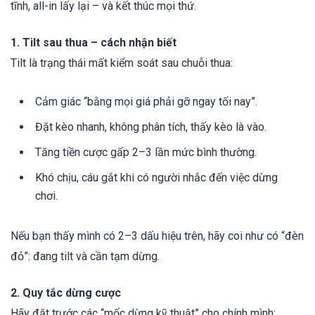
tĩnh, all-in lấy lại – và kết thúc mọi thứ.
1. Tilt sau thua – cách nhận biết
Tilt là trạng thái mất kiểm soát sau chuỗi thua:
Cảm giác “bằng mọi giá phải gỡ ngay tối nay”.
Đặt kèo nhanh, không phân tích, thấy kèo là vào.
Tăng tiền cược gấp 2–3 lần mức bình thường.
Khó chịu, cáu gắt khi có người nhắc đến việc dừng
chơi.
Nếu bạn thấy mình có 2–3 dấu hiệu trên, hãy coi như có “đèn
đỏ”: đang tilt và cần tạm dừng.
2. Quy tắc dừng cược
Hãy đặt trước các “mốc dừng kỹ thuật” cho chính mình: