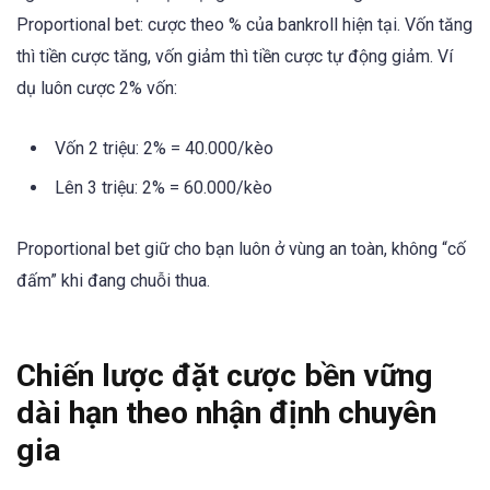
Proportional bet: cược theo % của bankroll hiện tại. Vốn tăng
thì tiền cược tăng, vốn giảm thì tiền cược tự động giảm. Ví
dụ luôn cược 2% vốn:
Vốn 2 triệu: 2% = 40.000/kèo
Lên 3 triệu: 2% = 60.000/kèo
Proportional bet giữ cho bạn luôn ở vùng an toàn, không “cố
đấm” khi đang chuỗi thua.
Chiến lược đặt cược bền vững
dài hạn theo nhận định chuyên
gia