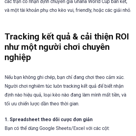
các trận có nhận định chuyên gia Ghana World Cup bán kết,
và một tài khoản phụ cho kèo vui, friendly, hoặc các giải nhỏ.
Tracking kết quả & cải thiện ROI
như một người chơi chuyên
nghiệp
Nếu bạn không ghi chép, bạn chỉ đang chơi theo cảm xúc.
Người chơi nghiêm túc luôn tracking kết quả để biết nhận
định nào hiệu quả, loại kèo nào đang làm mình mất tiền, và
tối ưu chiến lược dần theo thời gian.
1. Spreadsheet theo dõi cược đơn giản
Bạn có thể dùng Google Sheets/Excel với các cột: