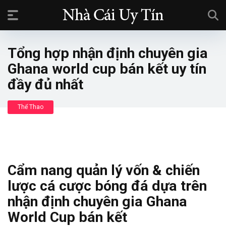
Tổng hợp nhận định chuyên gia
Ghana world cup bán kết uy tín
đầy đủ nhất
Thể Thao
Cẩm nang quản lý vốn & chiến
lược cá cược bóng đá dựa trên
nhận định chuyên gia Ghana
World Cup bán kết