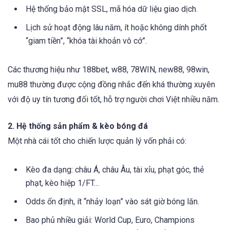
Hệ thống bảo mật SSL, mã hóa dữ liệu giao dịch.
Lịch sử hoạt động lâu năm, ít hoặc không dính phốt
“giam tiền”, “khóa tài khoản vô cớ”.
Các thương hiệu như 188bet, w88, 78WIN, new88, 98win,
mu88 thường được cộng đồng nhắc đến khá thường xuyên
với độ uy tín tương đối tốt, hỗ trợ người chơi Việt nhiều năm.
2. Hệ thống sản phẩm & kèo bóng đá
Một nhà cái tốt cho chiến lược quản lý vốn phải có:
Kèo đa dạng: châu Á, châu Âu, tài xỉu, phạt góc, thẻ
phạt, kèo hiệp 1/FT…
Odds ổn định, ít “nhảy loạn” vào sát giờ bóng lăn.
Bao phủ nhiều giải: World Cup, Euro, Champions