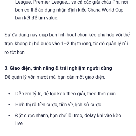
League, Premier League… và cả các giải châu Phi, nơi
bạn có thể áp dụng nhận định kiểu Ghana World Cup
bán kết để tìm value.
Sự đa dạng này giúp bạn linh hoạt chọn kèo phù hợp với thế
trận, không bị bó buộc vào 1–2 thị trường, từ đó quản lý rủi
ro tốt hơn.
3. Giao diện, tính năng & trải nghiệm người dùng
Để quản lý vốn mượt mà, bạn cần một giao diện:
Dễ xem tỷ lệ, dễ lọc kèo theo giải, theo thời gian.
Hiển thị rõ tiền cược, tiền về, lịch sử cược.
Đặt cược nhanh, hạn chế lỗi treo, delay khi vào kèo
live.