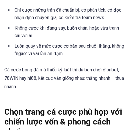
Chỉ cược những trận đã chuẩn bị: có phân tích, có đọc
nhận định chuyên gia, có kiểm tra team news.
Không cược khi đang say, buồn chán, hoặc vừa tranh
cãi với ai.
Luôn quay về mức cược cơ bản sau chuỗi thắng, không
“ngáo” vì vài lần ăn đậm.
Cá cược bóng đá mà thiếu kỷ luật thì dù bạn chơi ở onbet,
78WIN hay hi88, kết cục vẫn giống nhau: thắng nhanh – thua
nhanh.
Chọn trang cá cược phù hợp với
chiến lược vốn & phong cách