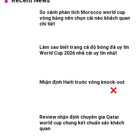
Recent News
So sánh phân tích Morocco world cup
vòng bảng nên chọn cái nào khách quan
chi tiết
Làm sao biết trang cá độ bóng đá uy tín
World Cup 2026 nhà cái uy tín nhất
Nhận định Haiti trước vòng knock-out
Review nhận định chuyên gia Qatar
world cup chung kết chuẩn xác khách
quan