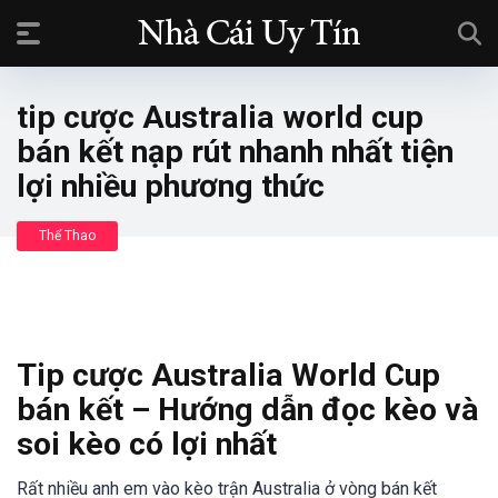
tip cược Australia world cup
bán kết nạp rút nhanh nhất tiện
lợi nhiều phương thức
Thể Thao
Tip cược Australia World Cup
bán kết – Hướng dẫn đọc kèo và
soi kèo có lợi nhất
Rất nhiều anh em vào kèo trận Australia ở vòng bán kết