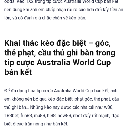
odds. Kèo 1X2 trong tip cược Australia World Cup bán kết
nên dùng khi anh em chấp nhận rủi ro cao hơn đổi lấy tiền ăn
lớn, và có đánh giá chắc chắn về kèo trận.
Khai thác kèo đặc biệt – góc,
thẻ phạt, cầu thủ ghi bàn trong
tip cược Australia World Cup
bán kết
Để đa dạng hóa tip cược Australia World Cup bán kết, anh
em không nên bỏ qua kèo đặc biệt: phạt góc, thẻ phạt, cầu
thủ ghi bàn… Những kèo này được các nhà cái như w88,
188bet, fun88, mu88, hi88, new88, nbet đẩy rất mạnh, đặc
biệt ở các trận nóng như bán kết.