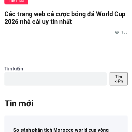
Thể Thao
Các trang web cá cược bóng đá World Cup
2026 nhà cái uy tín nhất
155
Tìm kiếm
Tìm
kiếm
Tin mới
So sánh phân tích Morocco world cup vòng