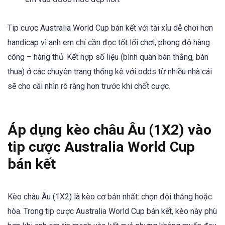
Tip cược Australia World Cup bán kết với tài xỉu dễ chơi hơn
handicap vì anh em chỉ cần đọc tốt lối chơi, phong độ hàng
công – hàng thủ. Kết hợp số liệu (bình quân bàn thắng, bàn
thua) ở các chuyên trang thống kê với odds từ nhiều nhà cái
sẽ cho cái nhìn rõ ràng hơn trước khi chốt cược.
Áp dụng kèo châu Âu (1X2) vào
tip cược Australia World Cup
bán kết
Kèo châu Âu (1X2) là kèo cơ bản nhất: chọn đội thắng hoặc
hòa. Trong tip cược Australia World Cup bán kết, kèo này phù