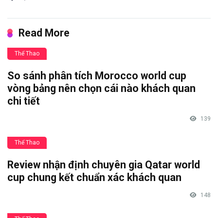
Read More
Thể Thao
So sánh phân tích Morocco world cup
vòng bảng nên chọn cái nào khách quan
chi tiết
139
Thể Thao
Review nhận định chuyên gia Qatar world
cup chung kết chuẩn xác khách quan
148