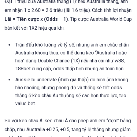
Đặt 1 triệu cửa Australia thắng (1): nếu Australia thắng, anh
em nhận 1 x 2.60 = 2.6 triệu (lãi 1.6 triệu). Cách tính lợi nhuận:
Lãi = Tiền cược x (Odds – 1)
. Tip cược Australia World Cup
bán kết với 1X2 hiệu quả khi:
Trận đấu khó lường về tỷ số, nhưng anh em chắc chắn
Australia không thua: có thể dùng kèo “Australia hoặc
hòa” dạng Double Chance (1X) nếu nhà cái như w88,
188bet cung cấp, odds thấp hơn nhưng an toàn hơn.
Aussie bị underrate (định giá thấp) do hình ảnh không
hào nhoáng, nhưng phong độ và thống kê tốt: odds
thắng ở kèo châu Âu thường sẽ cao hơn thực lực, tạo
value bet.
So với kèo châu Á: kèo châu Á cho phép anh em “đệm” bằng
chấp, như Australia +0.25, +0.5, tăng tỷ lệ thắng nhưng giảm