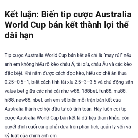
Kết luận: Biến tip cược Australia
World Cup bán kết thành lợi thế
dài hạn
Tip cược Australia World Cup bán kết sẽ chỉ là “may rủi” nếu
anh em không hiểu rõ kèo châu Á, tài xỉu, châu Âu và các kèo
đặc biệt. Khi nắm được cách đọc kèo, hiểu cơ chế ăn thua
0.25–0.5–1, biết cách tính tài xỉu 2.5–3–3.5 và chủ động săn
value bet giữa các nhà cái như w88, 188bet, fun88, mu88,
hi88, new88, nbet, anh em sẽ biến mỗi trận bán kết của
Australia thành cơ hội đầu tư có tính toán. Hãy luôn coi tip
cược Australia World Cup bán kết là dữ liệu tham khảo, còn
quyết định cuối cùng phải dựa trên phân tích, quản lý vốn và
kỷ luật của chính anh em.