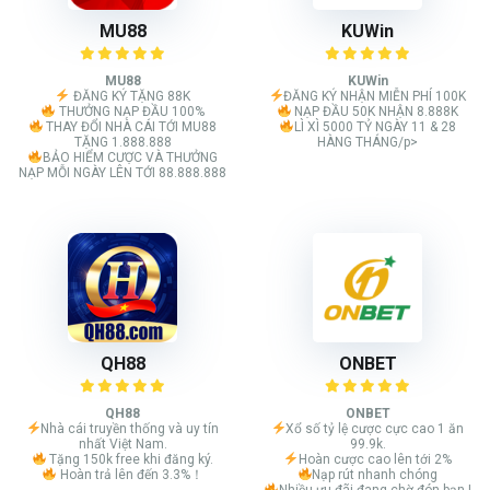
MU88
KUWin
MU88
KUWin
ĐĂNG KÝ TẶNG 88K
ĐĂNG KÝ NHẬN MIỄN PHÍ 100K
THƯỞNG NẠP ĐẦU 100%
NẠP ĐẦU 50K NHẬN 8.888K
THAY ĐỔI NHÀ CÁI TỚI MU88
LÌ XÌ 5000 TỶ NGÀY 11 & 28
TẶNG 1.888.888
HÀNG THÁNG/p>
BẢO HIỂM CƯỢC VÀ THƯỞNG
NẠP MỖI NGÀY LÊN TỚI 88.888.888
QH88
ONBET
QH88
ONBET
Nhà cái truyền thống và uy tín
Xổ số tỷ lệ cược cực cao 1 ăn
nhất Việt Nam.
99.9k.
Tặng 150k free khi đăng ký.
Hoàn cược cao lên tới 2%
Hoàn trả lên đến 3.3%！
Nạp rút nhanh chóng
Nhiều ưu đãi đang chờ đón bạn !