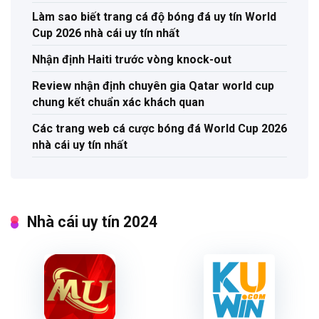
Làm sao biết trang cá độ bóng đá uy tín World
Cup 2026 nhà cái uy tín nhất
Nhận định Haiti trước vòng knock-out
Review nhận định chuyên gia Qatar world cup
chung kết chuẩn xác khách quan
Các trang web cá cược bóng đá World Cup 2026
nhà cái uy tín nhất
Nhà cái uy tín 2024