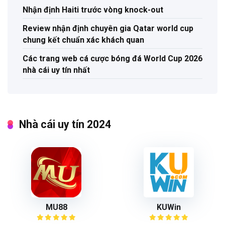
Nhận định Haiti trước vòng knock-out
Review nhận định chuyên gia Qatar world cup
chung kết chuẩn xác khách quan
Các trang web cá cược bóng đá World Cup 2026
nhà cái uy tín nhất
Nhà cái uy tín 2024
MU88
KUWin