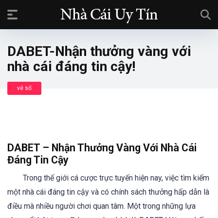
DABET-Nhận thưởng vàng với
nhà cái đáng tin cậy!
vé số
DABET – Nhận Thưởng Vàng Với Nhà Cái
Đáng Tin Cậy
Trong thế giới cá cược trực tuyến hiện nay, việc tìm kiếm
một nhà cái đáng tin cậy và có chính sách thưởng hấp dẫn là
điều mà nhiều người chơi quan tâm. Một trong những lựa