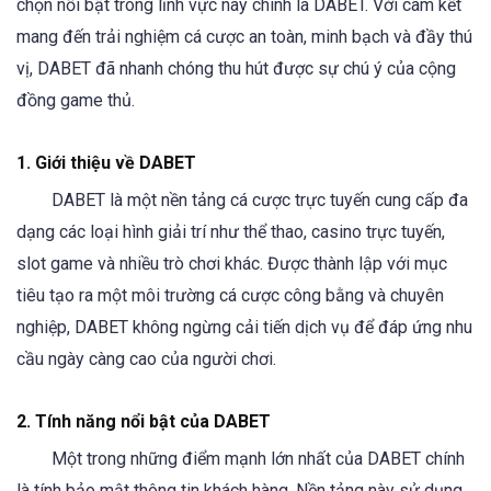
chọn nổi bật trong lĩnh vực này chính là DABET. Với cam kết
mang đến trải nghiệm cá cược an toàn, minh bạch và đầy thú
vị, DABET đã nhanh chóng thu hút được sự chú ý của cộng
đồng game thủ.
1. Giới thiệu về DABET
DABET là một nền tảng cá cược trực tuyến cung cấp đa
dạng các loại hình giải trí như thể thao, casino trực tuyến,
slot game và nhiều trò chơi khác. Được thành lập với mục
tiêu tạo ra một môi trường cá cược công bằng và chuyên
nghiệp, DABET không ngừng cải tiến dịch vụ để đáp ứng nhu
cầu ngày càng cao của người chơi.
2. Tính năng nổi bật của DABET
Một trong những điểm mạnh lớn nhất của DABET chính
là tính bảo mật thông tin khách hàng. Nền tảng này sử dụng