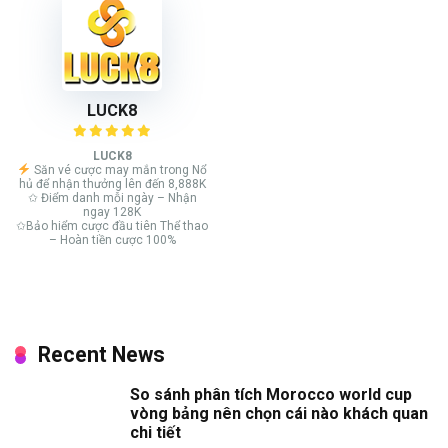
LUCK8
LUCK8
Săn vé cược may mắn trong Nổ
hủ để nhận thưởng lên đến 8,888K
✩ Điểm danh mỗi ngày – Nhận
ngay 128K
✩Bảo hiểm cược đầu tiên Thể thao
– Hoàn tiền cược 100%
Recent News
So sánh phân tích Morocco world cup
vòng bảng nên chọn cái nào khách quan
chi tiết